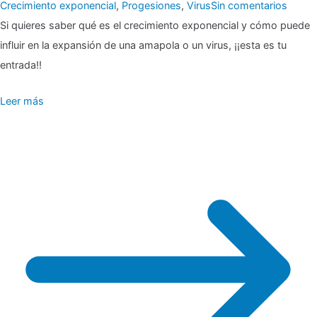
en
Crecimiento exponencial
,
Progesiones
,
Virus
Sin comentarios
▶
Si quieres saber qué es el crecimiento exponencial y cómo puede
✈
influir en la expansión de una amapola o un virus, ¡¡esta es tu
Creci
entrada!!
expon
Leer más