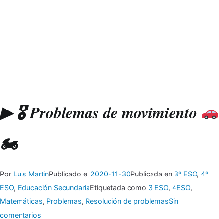
▶ 🎖 Problemas de movimiento
🏍
Por
Luis Martin
Publicado el
2020-11-30
Publicada en
3º ESO
,
4º
ESO
,
Educación Secundaria
Etiquetada como
3 ESO
,
4ESO
,
Matemáticas
,
Problemas
,
Resolución de problemas
Sin
en
comentarios