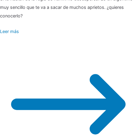
🎖
muy sencillo que te va a sacar de muchos aprietos. ¿quieres
Regla
conocerlo?
de
Leer más
Ruffini