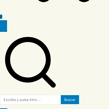
0
Buscar: