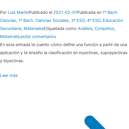
Por
Luis Martin
Publicado el
2021-02-01
Publicada en
1º Bach.
Ciencias
,
1º Bach. Ciencias Sociales
,
3º ESO
,
4º ESO
,
Educación
Secundaria
,
Materiales
Etiquetada como
Análisis
,
Conjuntos
,
en
Matemáticas
Sin comentarios
▶
En esta entrada te cuento cómo definir una función a partir de una
aplicación y te enseño la clasificación en inyectivas, suprayectivas
Función,
y biyectivas.
conjunto
Leer más
y
aplicación