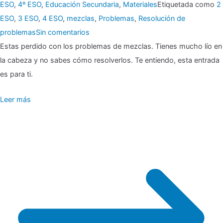
ESO
,
4º ESO
,
Educación Secundaria
,
Materiales
Etiquetada como
2
ESO
,
3 ESO
,
4 ESO
,
mezclas
,
Problemas
,
Resolución de
en
problemas
Sin comentarios
▶
Estas perdido con los problemas de mezclas. Tienes mucho lío en
🎖
la cabeza y no sabes cómo resolverlos. Te entiendo, esta entrada
No
es para ti.
mezcles…
Leer más
hasta
que
fui
a
clase
de
mates