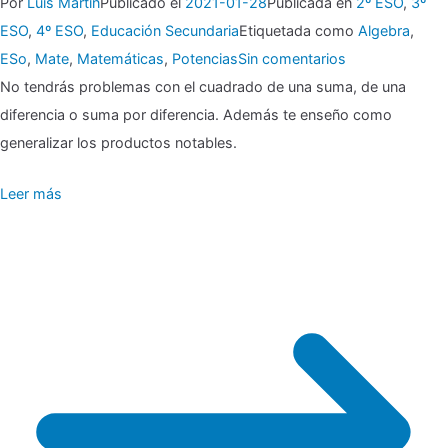
Por
Luis Martin
Publicado el
2021-01-28
Publicada en
2º ESO
,
3º
ESO
,
4º ESO
,
Educación Secundaria
Etiquetada como
Algebra
,
en
ESo
,
Mate
,
Matemáticas
,
Potencias
Sin comentarios
▶
No tendrás problemas con el cuadrado de una suma, de una
diferencia o suma por diferencia. Además te enseño como
Productos
generalizar los productos notables.
notables
Leer más