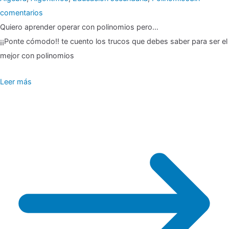
en
comentarios
Quiero aprender operar con polinomios pero…
▶
¡¡Ponte cómodo!! te cuento los trucos que debes saber para ser el
Operar
mejor con polinomios
con
Leer más
polinomios