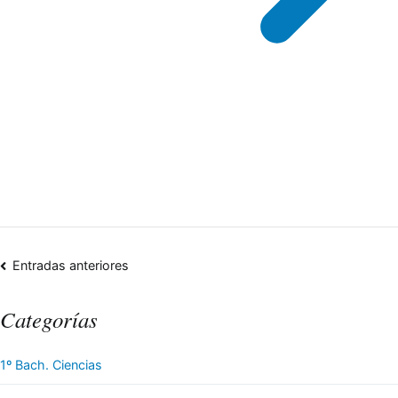
Entradas anteriores
Navegación
Categorías
de
1º Bach. Ciencias