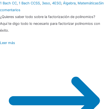
1 Bach CC
,
1 Bach CCSS
,
3eso
,
4ESO
,
Álgebra
,
Matemáticas
Sin
en
comentarios
▶
¿Quieres saber todo sobre la factorización de polinomios?
🎖
Aquí te digo todo lo necesario para factorizar polinomios con
Factorización
éxito.
de
Leer más
polinomios