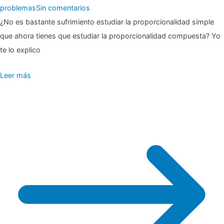
en
problemas
Sin comentarios
▶
¿No es bastante sufrimiento estudiar la proporcionalidad simple
que ahora tienes que estudiar la proporcionalidad compuesta? Yo
Proporcionalidad
te lo explico
compuesta
Leer más
¿de
qué?