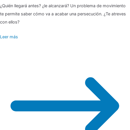
▶
¿Quién llegará antes? ¿le alcanzará? Un problema de movimiento
🎖
te permite saber cómo va a acabar una persecución. ¿Te atreves
Problemas
con ellos?
de
Leer más
movimiento
🏍