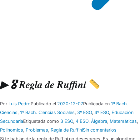
▶ 🎖 Regla de Ruffini
Por
Luis Pedro
Publicado el
2020-12-07
Publicada en
1º Bach.
Ciencias
,
1º Bach. Ciencias Sociales
,
3º ESO
,
4º ESO
,
Educación
Secundaria
Etiquetada como
3 ESO
,
4 ESO
,
Álgebra
,
Matemáticas
,
en
Polinomios
,
Problemas
,
Regla de Ruffini
Sin comentarios
▶
Si te hablan de la regla de Ruffini no desesperes. Es un algoritmo