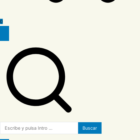
0
Buscar: