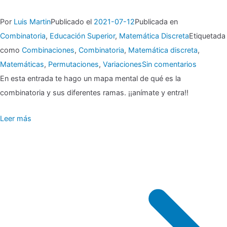
Por
Luis Martin
Publicado el
2021-07-12
Publicada en
Combinatoria
,
Educación Superior
,
Matemática Discreta
Etiquetada
como
Combinaciones
,
Combinatoria
,
Matemática discreta
,
en
Matemáticas
,
Permutaciones
,
Variaciones
Sin comentarios
▶
En esta entrada te hago un mapa mental de qué es la
combinatoria y sus diferentes ramas. ¡¡anímate y entra!!
Combinat
Leer más
¿qué
es
eso?