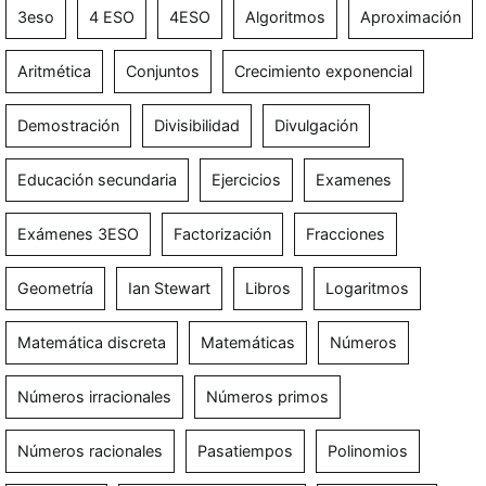
3eso
4 ESO
4ESO
Algoritmos
Aproximación
Aritmética
Conjuntos
Crecimiento exponencial
Demostración
Divisibilidad
Divulgación
Educación secundaria
Ejercicios
Examenes
Exámenes 3ESO
Factorización
Fracciones
Geometría
Ian Stewart
Libros
Logaritmos
Matemática discreta
Matemáticas
Números
Números irracionales
Números primos
Números racionales
Pasatiempos
Polinomios