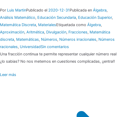
Por
Luis Martin
Publicado el
2020-12-31
Publicada en
Álgebra
,
Análisis Matemático
,
Educación Secundaria
,
Educación Superior
,
Matemática Discreta
,
Materiales
Etiquetada como
Álgebra
,
Aproximación
,
Aritmética
,
Divulgación
,
Fracciones
,
Matemática
discreta
,
Matemáticas
,
Números
,
Números irracionales
,
Números
en
racionales
,
Universidad
Sin comentarios
Una fracción continua te permite representar cualquier número real
¿lo sabias? No nos metemos en cuestiones complicadas, ¡¡entra!!
Fracción
Leer más
continua
¿En
serio?
¿Qué
es
eso?