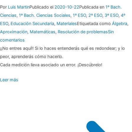
Por
Luis Martin
Publicado el
2020-10-22
Publicada en
1º Bach.
Ciencias
,
1º Bach. Ciencias Sociales
,
1º ESO
,
2º ESO
,
3º ESO
,
4º
ESO
,
Educación Secundaria
,
Materiales
Etiquetada como
Álgebra
,
Aproximación
,
Matemáticas
,
Resolución de problemas
Sin
en
comentarios
▶
¡¡No entres aquí!! Si lo haces entenderás qué es redondear; y lo
peor, aprenderás cómo hacerlo.
Aproximación,
Cada medición lleva asociado un error. ¡Descúbrelo!
redondeo
Leer más
y
errores