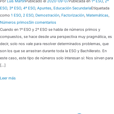
Por
Luis Martin
Publicado el
2020-09-07
Publicada en
1º ESO
,
2º
ESO
,
3º ESO
,
4º ESO
,
Apuntes
,
Educación Secundaria
Etiquetada
como
1 ESO
,
2 ESO
,
Demostración
,
Factorización
,
Matemáticas
,
en
Números primos
Sin comentarios
Cuando en 1º ESO y 2º ESO se habla de números primos y
▶
compuestos, se hace desde una perspectiva muy pragmática, es
Números
decir, solo nos vale para resolver determinados problemas, que
primos
son los que se arrastran durante toda la ESO y Bachillerato. En
y
este caso, este tipo de números solo interesan si: Nos sirven para
compuestos
[…]
Leer más