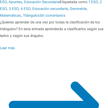
ESO
,
Apuntes
,
Educación Secundaria
Etiquetada como
1 ESO
,
2
ESO
,
3 ESO
,
4 ESO
,
Educación secundaria
,
Geometría
,
en
Matemáticas
,
Triángulos
Sin comentarios
▶
¿Quieres aprender de una vez por todas la clasificación de los
triángulos? En esta entrada aprenderás a clasificarlos según sus
Clasificación
lados y según sus ángulos.
de
Leer más
triángulos
🗂