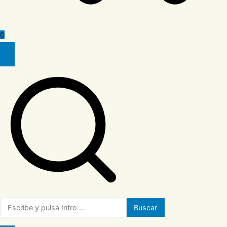
0
Buscar: