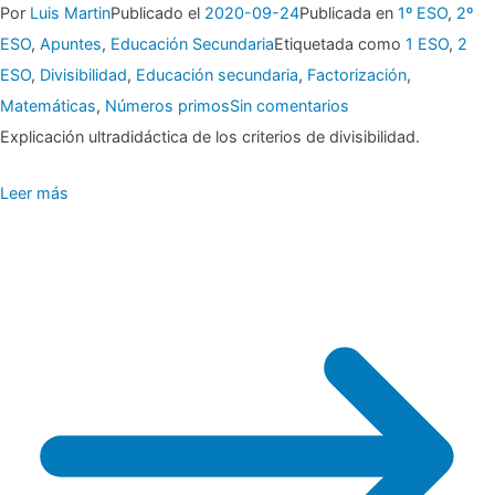
Por
Luis Martin
Publicado el
2020-09-24
Publicada en
1º ESO
,
2º
ESO
,
Apuntes
,
Educación Secundaria
Etiquetada como
1 ESO
,
2
ESO
,
Divisibilidad
,
Educación secundaria
,
Factorización
,
en
Matemáticas
,
Números primos
Sin comentarios
▶
Explicación ultradidáctica de los criterios de divisibilidad.
Leer más
Criterios
de
divisibilidad