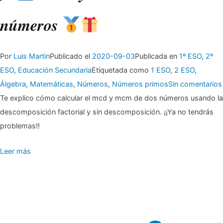
números
Por
Luis Martin
Publicado el
2020-09-03
Publicada en
1º ESO
,
2º
ESO
,
Educación Secundaria
Etiquetada como
1 ESO
,
2 ESO
,
Álgebra
,
Matemáticas
,
Números
,
Números primos
Sin comentarios
Te explico cómo calcular el mcd y mcm de dos números usando la
descomposición factorial y sin descomposición. ¡¡Ya no tendrás
problemas!!
Leer más