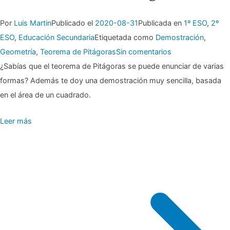
Por
Luis Martin
Publicado el
2020-08-31
Publicada en
1º ESO
,
2º
ESO
,
Educación Secundaria
Etiquetada como
Demostración
,
en
Geometría
,
Teorema de Pitágoras
Sin comentarios
¿Sabías que el teorema de Pitágoras se puede enunciar de varias
▶
formas? Además te doy una demostración muy sencilla, basada
Teorema
en el área de un cuadrado.
de
Leer más
Pitágoras