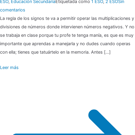
ESO
,
Educación Secundaria
Etiquetada como
1 ESO
,
2 ESO
Sin
en
comentarios
La regla de los signos te va a permitir operar las multiplicaciones y
Regla
divisiones de números donde intervienen números negativos. Y no
de
se trabaja en clase porque tu profe te tenga manía, es que es muy
los
importante que aprendas a manejarla y no dudes cuando operas
signos
con ella; tienes que tatuártelo en la memoria. Antes […]
Leer más