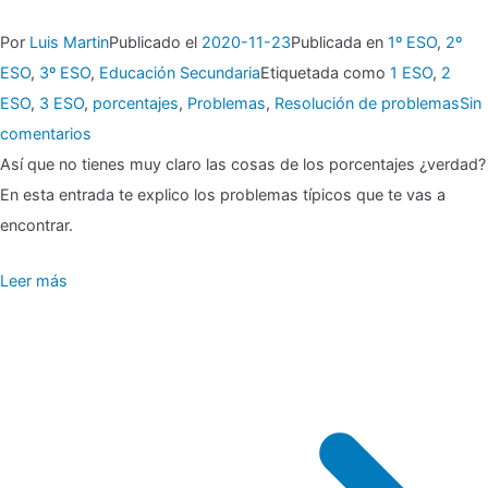
Por
Luis Martin
Publicado el
2020-11-23
Publicada en
1º ESO
,
2º
ESO
,
3º ESO
,
Educación Secundaria
Etiquetada como
1 ESO
,
2
ESO
,
3 ESO
,
porcentajes
,
Problemas
,
Resolución de problemas
Sin
en
comentarios
▶
Así que no tienes muy claro las cosas de los porcentajes ¿verdad?
En esta entrada te explico los problemas típicos que te vas a
No
encontrar.
me
Leer más
gustan
los
porcentajes…