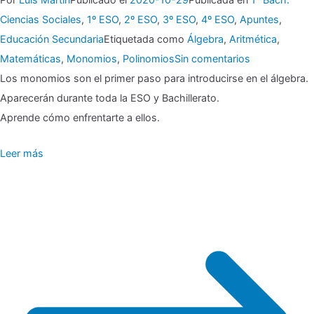
Ciencias Sociales
,
1º ESO
,
2º ESO
,
3º ESO
,
4º ESO
,
Apuntes
,
Educación Secundaria
Etiquetada como
Álgebra
,
Aritmética
,
en
Matemáticas
,
Monomios
,
Polinomios
Sin comentarios
Los monomios son el primer paso para introducirse en el álgebra.
▶
Aparecerán durante toda la ESO y Bachillerato.
Monomios
Aprende cómo enfrentarte a ellos.
¿Qué
Leer más
es
eso?