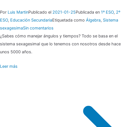
Por
Luis Martin
Publicado el
2021-01-25
Publicada en
1º ESO
,
2º
ESO
,
Educación Secundaria
Etiquetada como
Álgebra
,
Sistema
en
sexagesima
Sin comentarios
▶
¿Sabes cómo manejar ángulos y tiempos? Todo se basa en el
sistema sexagesimal que lo tenemos con nosotros desde hace
Sistema
unos 5000 años.
sexagesimal:
Leer más
tiempo
y
ángulos