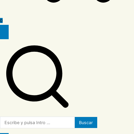
0
Buscar: