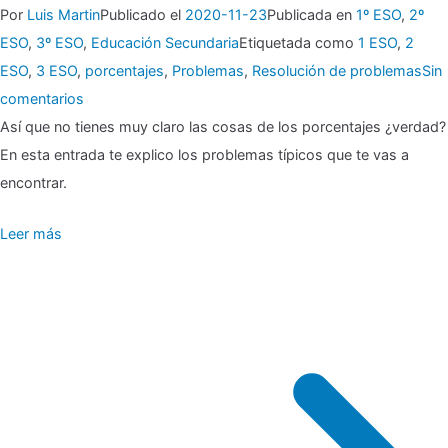
Por
Luis Martin
Publicado el
2020-11-23
Publicada en
1º ESO
,
2º
ESO
,
3º ESO
,
Educación Secundaria
Etiquetada como
1 ESO
,
2
ESO
,
3 ESO
,
porcentajes
,
Problemas
,
Resolución de problemas
Sin
en
comentarios
▶
Así que no tienes muy claro las cosas de los porcentajes ¿verdad?
En esta entrada te explico los problemas típicos que te vas a
No
encontrar.
me
Leer más
gustan
los
porcentajes…