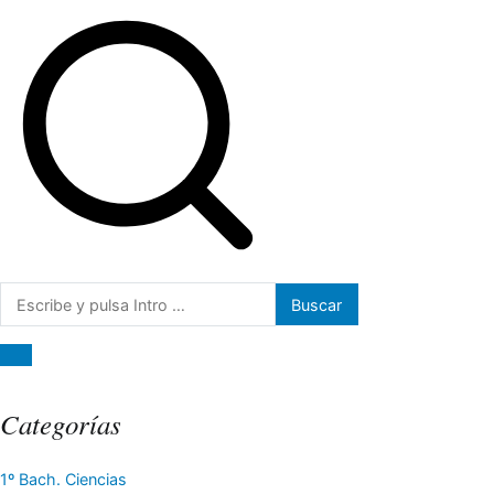
Buscar:
Categorías
1º Bach. Ciencias