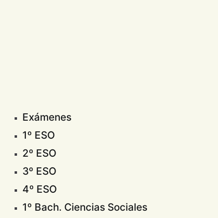
Exámenes
1º ESO
2º ESO
3º ESO
4º ESO
1º Bach. Ciencias Sociales