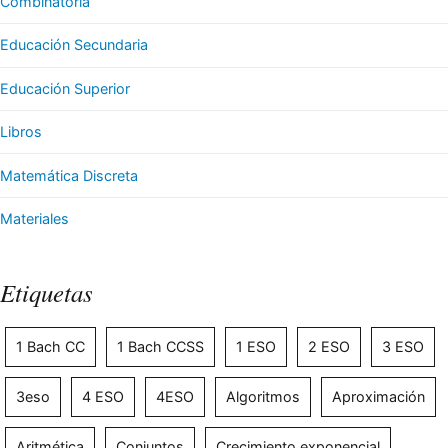
Combinatoria
Educación Secundaria
Educación Superior
Libros
Matemática Discreta
Materiales
Etiquetas
1 Bach CC
1 Bach CCSS
1 ESO
2 ESO
3 ESO
3eso
4 ESO
4ESO
Algoritmos
Aproximación
Aritmética
Conjuntos
Crecimiento exponencial