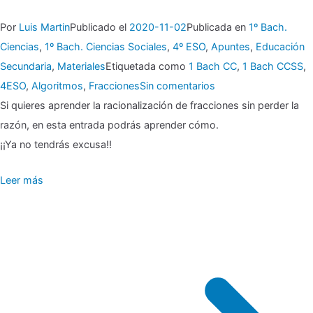
Por
Luis Martin
Publicado el
2020-11-02
Publicada en
1º Bach.
Ciencias
,
1º Bach. Ciencias Sociales
,
4º ESO
,
Apuntes
,
Educación
Secundaria
,
Materiales
Etiquetada como
1 Bach CC
,
1 Bach CCSS
,
en
4ESO
,
Algoritmos
,
Fracciones
Sin comentarios
▶
Si quieres aprender la racionalización de fracciones sin perder la
razón, en esta entrada podrás aprender cómo.
Racionalización
¡¡Ya no tendrás excusa!!
de
Leer más
fracciones