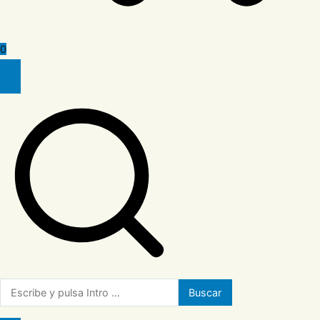
0
Buscar: