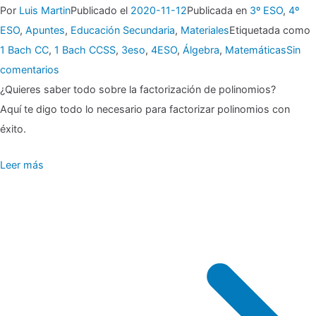
Por
Luis Martin
Publicado el
2020-11-12
Publicada en
3º ESO
,
4º
ESO
,
Apuntes
,
Educación Secundaria
,
Materiales
Etiquetada como
1 Bach CC
,
1 Bach CCSS
,
3eso
,
4ESO
,
Álgebra
,
Matemáticas
Sin
en
comentarios
▶
¿Quieres saber todo sobre la factorización de polinomios?
🎖
Aquí te digo todo lo necesario para factorizar polinomios con
Factorización
éxito.
de
Leer más
polinomios