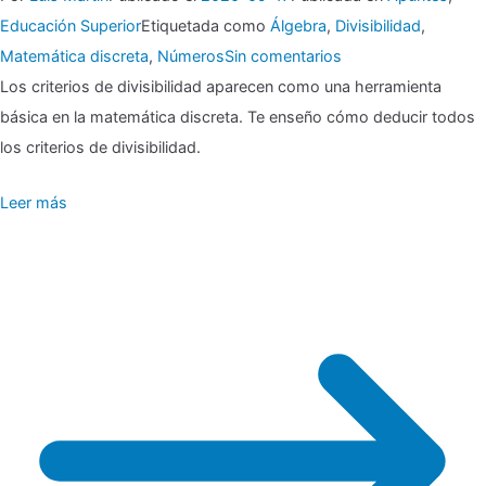
Educación Superior
Etiquetada como
Álgebra
,
Divisibilidad
,
en
Matemática discreta
,
Números
Sin comentarios
▶
Los criterios de divisibilidad aparecen como una herramienta
básica en la matemática discreta. Te enseño cómo deducir todos
Deducción
los criterios de divisibilidad.
de
Leer más
los
criterios
de
divisibilidad.
Divisores