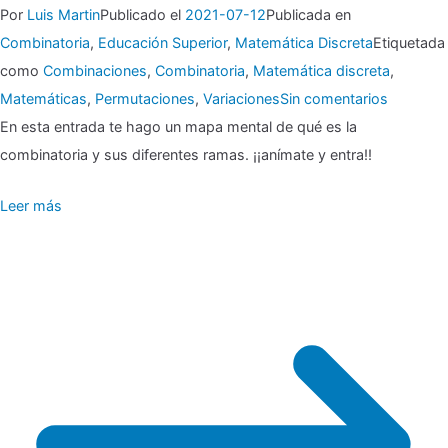
Por
Luis Martin
Publicado el
2021-07-12
Publicada en
Combinatoria
,
Educación Superior
,
Matemática Discreta
Etiquetada
como
Combinaciones
,
Combinatoria
,
Matemática discreta
,
en
Matemáticas
,
Permutaciones
,
Variaciones
Sin comentarios
▶
En esta entrada te hago un mapa mental de qué es la
combinatoria y sus diferentes ramas. ¡¡anímate y entra!!
Combinat
Leer más
¿qué
es
eso?