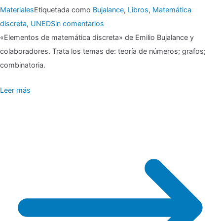
Materiales
Etiquetada como
Bujalance
,
Libros
,
Matemática
en
discreta
,
UNED
Sin comentarios
▶▶
«Elementos de matemática discreta» de Emilio Bujalance y
Elementos
colaboradores. Trata los temas de: teoría de números; grafos;
de
combinatoria.
matemática
Leer más
discreta