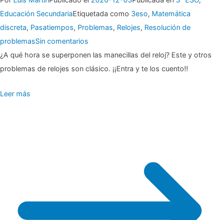
Educación Secundaria
Etiquetada como
3eso
,
Matemática
discreta
,
Pasatiempos
,
Problemas
,
Relojes
,
Resolución de
en
problemas
Sin comentarios
▶
¿A qué hora se superponen las manecillas del reloj? Este y otros
🎖
problemas de relojes son clásico. ¡¡Entra y te los cuento!!
Problemas
Leer más
de
relojes