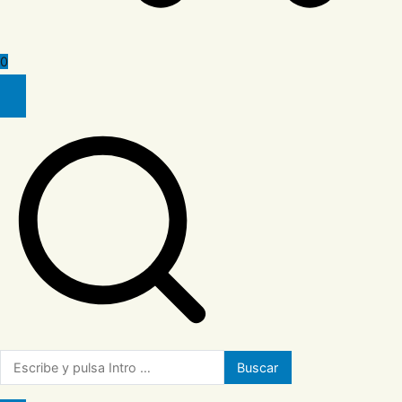
0
Buscar: