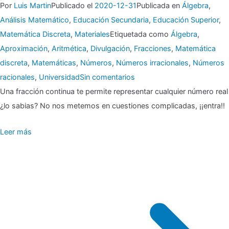
Por
Luis Martin
Publicado el
2020-12-31
Publicada en
Álgebra
,
Análisis Matemático
,
Educación Secundaria
,
Educación Superior
,
Matemática Discreta
,
Materiales
Etiquetada como
Álgebra
,
Aproximación
,
Aritmética
,
Divulgación
,
Fracciones
,
Matemática
discreta
,
Matemáticas
,
Números
,
Números irracionales
,
Números
en
racionales
,
Universidad
Sin comentarios
Una fracción continua te permite representar cualquier número real
¿lo sabias? No nos metemos en cuestiones complicadas, ¡¡entra!!
Fracción
Leer más
continua
¿En
serio?
¿Qué
es
eso?