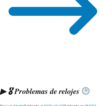
🎖
▶ 🎖 Problemas de relojes
Por
Luis Martin
Publicado el
2020-12-03
Publicada en
3º ESO
,