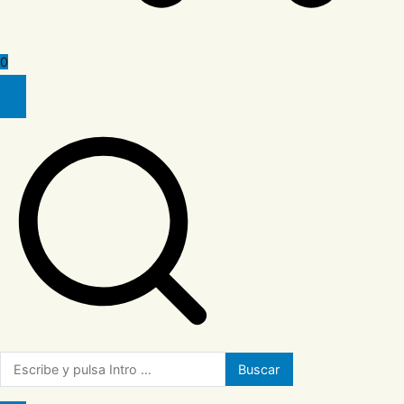
0
Buscar: