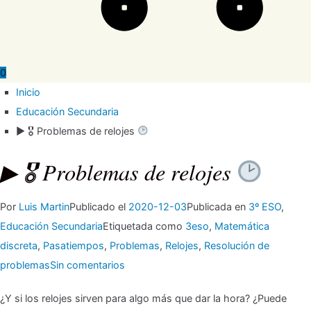
0
Inicio
Educación Secundaria
▶ 🎖 Problemas de relojes
▶ 🎖 Problemas de relojes
Por
Luis Martin
Publicado el
2020-12-03
Publicada en
3º ESO
,
Educación Secundaria
Etiquetada como
3eso
,
Matemática
discreta
,
Pasatiempos
,
Problemas
,
Relojes
,
Resolución de
en
problemas
Sin comentarios
▶
¿Y si los relojes sirven para algo más que dar la hora? ¿Puede
🎖