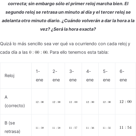
correcta; sin embargo sólo el primer reloj marcha bien. El
segundo reloj se retrasa un minuto al día y el tercer reloj se
adelanta otro minuto diario. ¿Cuándo volverán a dar la hora a la
vez? ¿Será la hora exacta?
Quizá lo más sencillo sea ver qué va ocurriendo con cada reloj y
cada día a las
. Para ello tenemos esta tabla:
1-
2-
3-
4-
5-
6-
Reloj
ene
ene
ene
ene
ene
ene
A
(correcto)
B (se
retrasa)