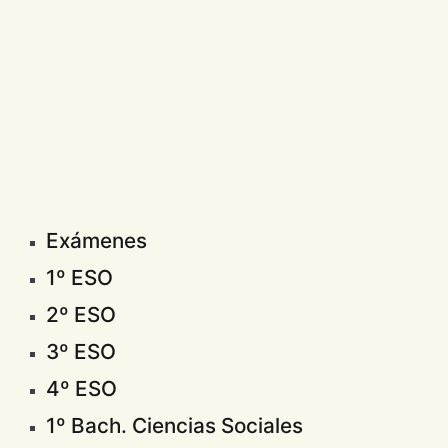
Exámenes
1º ESO
2º ESO
3º ESO
4º ESO
1º Bach. Ciencias Sociales