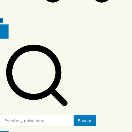
0
Buscar: