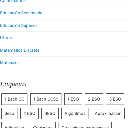
Combinatoria
Educación Secundaria
Educación Superior
Libros
Matemática Discreta
Materiales
Etiquetas
1 Bach CC
1 Bach CCSS
1 ESO
2 ESO
3 ESO
3eso
4 ESO
4ESO
Algoritmos
Aproximación
Aritmética
Conjuntos
Crecimiento exponencial