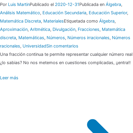
Por
Luis Martin
Publicado el
2020-12-31
Publicada en
Álgebra
,
Análisis Matemático
,
Educación Secundaria
,
Educación Superior
,
Matemática Discreta
,
Materiales
Etiquetada como
Álgebra
,
Aproximación
,
Aritmética
,
Divulgación
,
Fracciones
,
Matemática
discreta
,
Matemáticas
,
Números
,
Números irracionales
,
Números
en
racionales
,
Universidad
Sin comentarios
Una fracción continua te permite representar cualquier número real
¿lo sabias? No nos metemos en cuestiones complicadas, ¡¡entra!!
Fracción
Leer más
continua
¿En
serio?
¿Qué
es
eso?