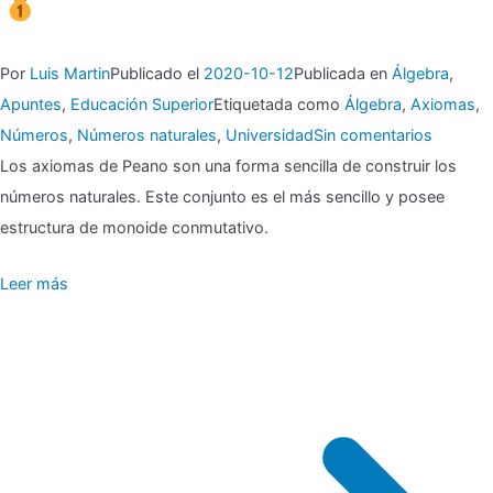
Por
Luis Martin
Publicado el
2020-10-12
Publicada en
Álgebra
,
Apuntes
,
Educación Superior
Etiquetada como
Álgebra
,
Axiomas
,
en
Números
,
Números naturales
,
Universidad
Sin comentarios
▶
Los axiomas de Peano son una forma sencilla de construir los
números naturales. Este conjunto es el más sencillo y posee
Peano
estructura de monoide conmutativo.
y
Leer más
los
naturale