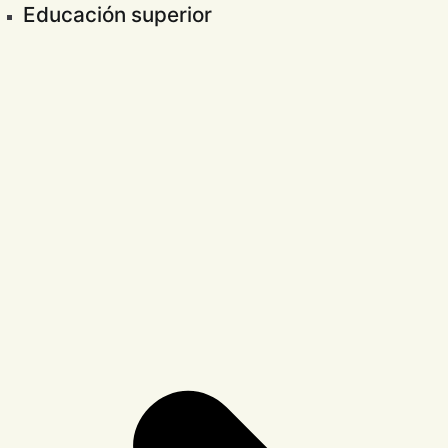
Educación superior