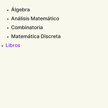
Álgebra
Análisis Matemático
Combinatoria
Matemática Discreta
Libros