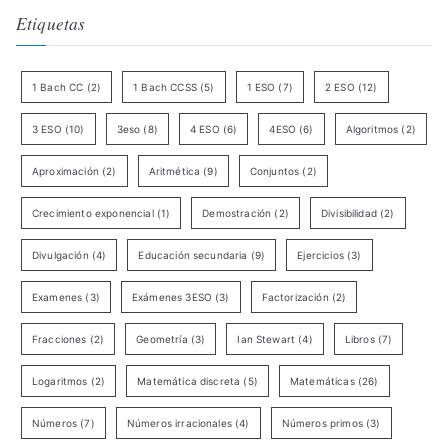
Etiquetas
1 Bach CC
(2)
1 Bach CCSS
(5)
1 ESO
(7)
2 ESO
(12)
3 ESO
(10)
3eso
(8)
4 ESO
(6)
4ESO
(6)
Algoritmos
(2)
Aproximación
(2)
Aritmética
(9)
Conjuntos
(2)
Crecimiento exponencial
(1)
Demostración
(2)
Divisibilidad
(2)
Divulgación
(4)
Educación secundaria
(9)
Ejercicios
(3)
Examenes
(3)
Exámenes 3ESO
(3)
Factorización
(2)
Fracciones
(2)
Geometría
(3)
Ian Stewart
(4)
Libros
(7)
Logaritmos
(2)
Matemática discreta
(5)
Matemáticas
(26)
Números
(7)
Números irracionales
(4)
Números primos
(3)