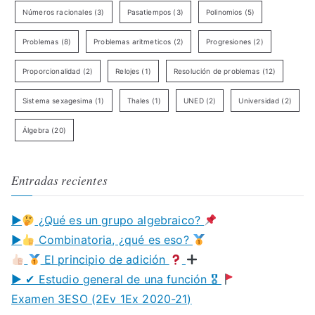
Números racionales
(3)
Pasatiempos
(3)
Polinomios
(5)
Problemas
(8)
Problemas aritmeticos
(2)
Progresiones
(2)
Proporcionalidad
(2)
Relojes
(1)
Resolución de problemas
(12)
Sistema sexagesima
(1)
Thales
(1)
UNED
(2)
Universidad
(2)
Álgebra
(20)
Entradas recientes
▶
¿Qué es un grupo algebraico?
▶
Combinatoria, ¿qué es eso?
El principio de adición
▶ ✔ Estudio general de una función 🎖
Examen 3ESO (2Ev 1Ex 2020-21)