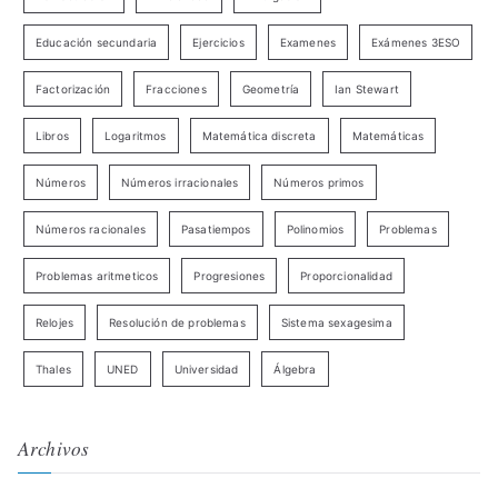
Educación secundaria
Ejercicios
Examenes
Exámenes 3ESO
Factorización
Fracciones
Geometría
Ian Stewart
Libros
Logaritmos
Matemática discreta
Matemáticas
Números
Números irracionales
Números primos
Números racionales
Pasatiempos
Polinomios
Problemas
Problemas aritmeticos
Progresiones
Proporcionalidad
Relojes
Resolución de problemas
Sistema sexagesima
Thales
UNED
Universidad
Álgebra
Archivos