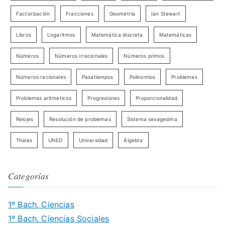
Factorización
Fracciones
Geometría
Ian Stewart
Libros
Logaritmos
Matemática discreta
Matemáticas
Números
Números irracionales
Números primos
Números racionales
Pasatiempos
Polinomios
Problemas
Problemas aritmeticos
Progresiones
Proporcionalidad
Relojes
Resolución de problemas
Sistema sexagesima
Thales
UNED
Universidad
Álgebra
Categorías
1º Bach. Ciencias
1º Bach. Ciencias Sociales