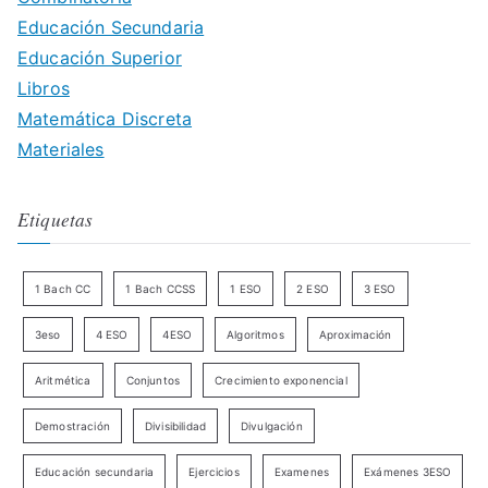
Educación Secundaria
Educación Superior
Libros
Matemática Discreta
Materiales
Etiquetas
1 Bach CC
1 Bach CCSS
1 ESO
2 ESO
3 ESO
3eso
4 ESO
4ESO
Algoritmos
Aproximación
Aritmética
Conjuntos
Crecimiento exponencial
Demostración
Divisibilidad
Divulgación
Educación secundaria
Ejercicios
Examenes
Exámenes 3ESO