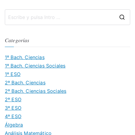
B
u
Categorías
s
c
1º Bach. Ciencias
a
1º Bach. Ciencias Sociales
r
1º ESO
:
2º Bach. Ciencias
2º Bach. Ciencias Sociales
2º ESO
3º ESO
4º ESO
Álgebra
Análisis Matemático