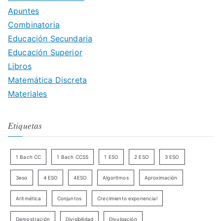
Apuntes
Combinatoria
Educación Secundaria
Educación Superior
Libros
Matemática Discreta
Materiales
Etiquetas
1 Bach CC
1 Bach CCSS
1 ESO
2 ESO
3 ESO
3eso
4 ESO
4ESO
Algoritmos
Aproximación
Aritmética
Conjuntos
Crecimiento exponencial
Demostración
Divisibilidad
Divulgación