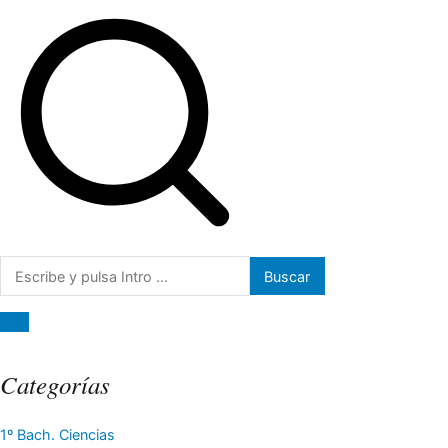
Buscar:
Categorías
1º Bach. Ciencias