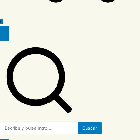
0
Buscar: