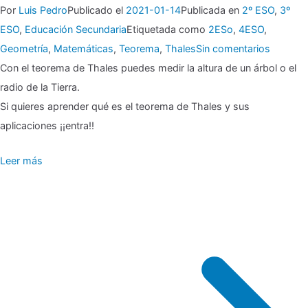
Por
Luis Pedro
Publicado el
2021-01-14
Publicada en
2º ESO
,
3º
ESO
,
Educación Secundaria
Etiquetada como
2ESo
,
4ESO
,
en
Geometría
,
Matemáticas
,
Teorema
,
Thales
Sin comentarios
▶
Con el teorema de Thales puedes medir la altura de un árbol o el
🎖
radio de la Tierra.
Teorem
Si quieres aprender qué es el teorema de Thales y sus
de
aplicaciones ¡¡entra!!
Thales,
Leer más
árboles
y
la
Tierra