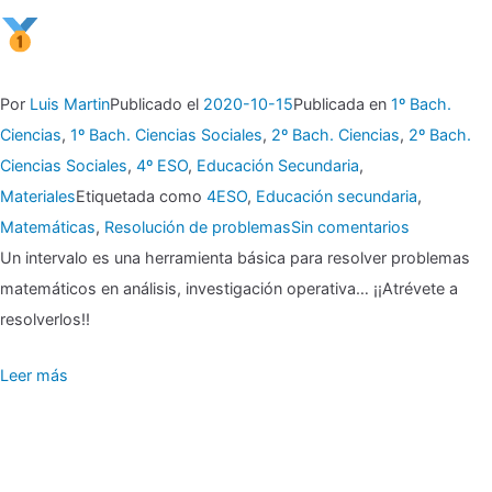
Por
Luis Martin
Publicado el
2020-10-15
Publicada en
1º Bach.
Ciencias
,
1º Bach. Ciencias Sociales
,
2º Bach. Ciencias
,
2º Bach.
Ciencias Sociales
,
4º ESO
,
Educación Secundaria
,
Materiales
Etiquetada como
4ESO
,
Educación secundaria
,
en
Matemáticas
,
Resolución de problemas
Sin comentarios
▶
Un intervalo es una herramienta básica para resolver problemas
matemáticos en análisis, investigación operativa… ¡¡Atrévete a
¿Interv…
resolverlos!!
qué?,
Leer más
Intervalo