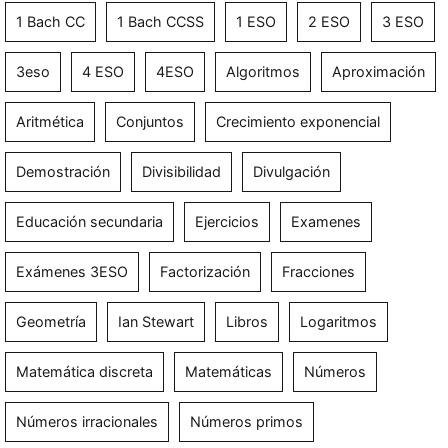
1 Bach CC
1 Bach CCSS
1 ESO
2 ESO
3 ESO
3eso
4 ESO
4ESO
Algoritmos
Aproximación
Aritmética
Conjuntos
Crecimiento exponencial
Demostración
Divisibilidad
Divulgación
Educación secundaria
Ejercicios
Examenes
Exámenes 3ESO
Factorización
Fracciones
Geometría
Ian Stewart
Libros
Logaritmos
Matemática discreta
Matemáticas
Números
Números irracionales
Números primos