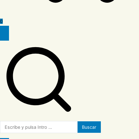
0
Buscar: