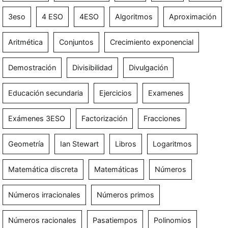
3eso
4 ESO
4ESO
Algoritmos
Aproximación
Aritmética
Conjuntos
Crecimiento exponencial
Demostración
Divisibilidad
Divulgación
Educación secundaria
Ejercicios
Examenes
Exámenes 3ESO
Factorización
Fracciones
Geometría
Ian Stewart
Libros
Logaritmos
Matemática discreta
Matemáticas
Números
Números irracionales
Números primos
Números racionales
Pasatiempos
Polinomios