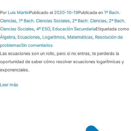
Por
Luis Martin
Publicado el
2020-10-19
Publicada en
1º Bach.
Ciencias
,
1º Bach. Ciencias Sociales
,
2º Bach. Ciencias
,
2º Bach.
Ciencias Sociales
,
4º ESO
,
Educación Secundaria
Etiquetada como
Álgebra
,
Ecuaciones
,
Logaritmos
,
Matemáticas
,
Resolución de
en
problemas
Sin comentarios
▶
Las ecuaciones son un rollo, pero si no entras, te perderás la
‼
oportunidad de saber cómo resolver ecuaciones logarítmicas y
Ecuaciones
exponenciales.
exponenciales
Leer más
y
logarítmicas