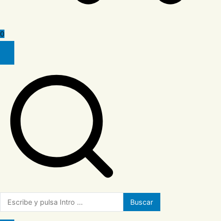
0
Buscar: