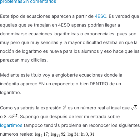
en
problemas
Sin comentarios
▶
Este tipo de ecuaciones aparecen a partir de
4ESO
. Es verdad que
‼
aquellas que se trabajan en 4ESO apenas podrían llegar a
Ecuaciones
denominarse ecuaciones logarítmicas o exponenciales, pues son
exponenciales
muy pero que muy sencillas y la mayor dificultad estriba en que la
y
noción de logaritmo es nueva para los alumnos y eso hace que les
logarítmicas
parezcan muy difíciles.
Mediante este título voy a englobarte ecuaciones donde la
incógnita aparece EN un exponente o bien DENTRO de un
logaritmo.
Como ya sabrás la expresión
es un número real al igual que
o
. Supongo que después de leer mi entrada sobre
logartimos
tampoco tendrás problema en reconocer los siguientes
números reales:
;
;