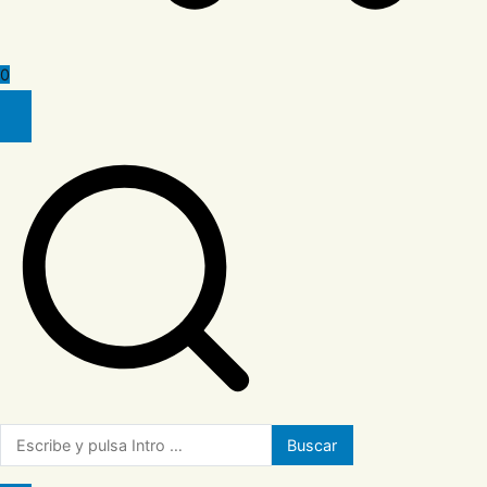
0
Buscar: