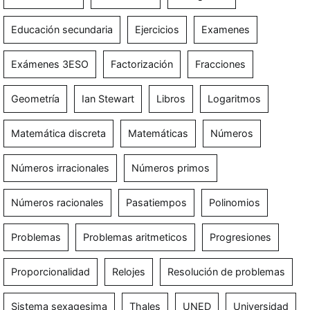
Educación secundaria
Ejercicios
Examenes
Exámenes 3ESO
Factorización
Fracciones
Geometría
Ian Stewart
Libros
Logaritmos
Matemática discreta
Matemáticas
Números
Números irracionales
Números primos
Números racionales
Pasatiempos
Polinomios
Problemas
Problemas aritmeticos
Progresiones
Proporcionalidad
Relojes
Resolución de problemas
Sistema sexagesima
Thales
UNED
Universidad