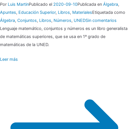
Por
Luis Martin
Publicado el
2020-09-10
Publicada en
Álgebra
,
Apuntes
,
Educación Superior
,
Libros
,
Materiales
Etiquetada como
en
Álgebra
,
Conjuntos
,
Libros
,
Números
,
UNED
Sin comentarios
▶▶
Lenguaje matemático, conjuntos y números es un libro generalista
Lengu
de matemáticas superiores, que se usa en 1º grado de
matem
matemáticas de la UNED.
conjun
Leer más
y
númer