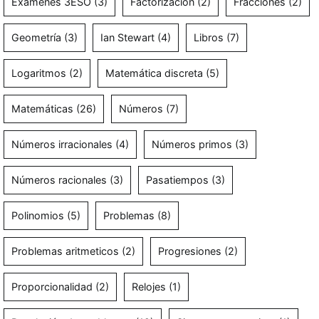
Exámenes 3ESO
(3)
Factorización
(2)
Fracciones
(2)
Geometría
(3)
Ian Stewart
(4)
Libros
(7)
Logaritmos
(2)
Matemática discreta
(5)
Matemáticas
(26)
Números
(7)
Números irracionales
(4)
Números primos
(3)
Números racionales
(3)
Pasatiempos
(3)
Polinomios
(5)
Problemas
(8)
Problemas aritmeticos
(2)
Progresiones
(2)
Proporcionalidad
(2)
Relojes
(1)