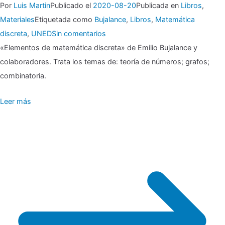
Por
Luis Martin
Publicado el
2020-08-20
Publicada en
Libros
,
Materiales
Etiquetada como
Bujalance
,
Libros
,
Matemática
en
discreta
,
UNED
Sin comentarios
▶▶
«Elementos de matemática discreta» de Emilio Bujalance y
Elementos
colaboradores. Trata los temas de: teoría de números; grafos;
de
combinatoria.
matemática
Leer más
discreta