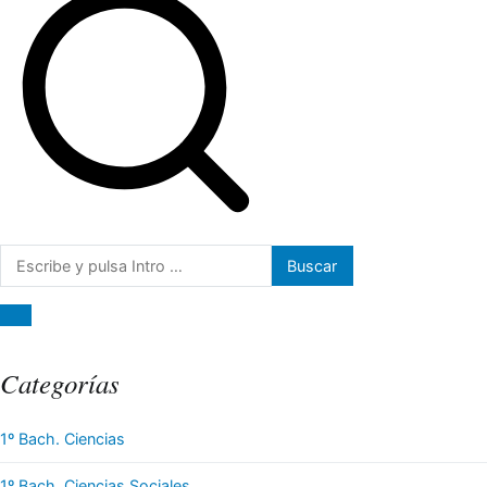
Buscar:
Categorías
1º Bach. Ciencias
1º Bach. Ciencias Sociales