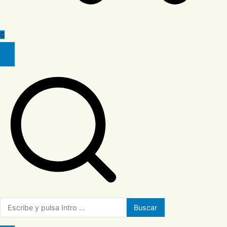
0
Buscar: