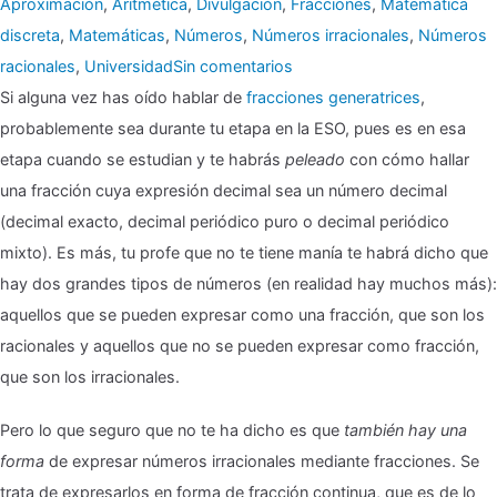
Aproximación
,
Aritmética
,
Divulgación
,
Fracciones
,
Matemática
discreta
,
Matemáticas
,
Números
,
Números irracionales
,
Números
en
racionales
,
Universidad
Sin comentarios
Si alguna vez has oído hablar de
fracciones generatrices
,
probablemente sea durante tu etapa en la ESO, pues es en esa
Fracción
etapa cuando se estudian y te habrás
peleado
con cómo hallar
continua
una fracción cuya expresión decimal sea un número decimal
¿En
(decimal exacto, decimal periódico puro o decimal periódico
serio?
mixto). Es más, tu profe que no te tiene manía te habrá dicho que
¿Qué
hay dos grandes tipos de números (en realidad hay muchos más):
es
aquellos que se pueden expresar como una fracción, que son los
eso?
racionales y aquellos que no se pueden expresar como fracción,
que son los irracionales.
🎖
Pero lo que seguro que no te ha dicho es que
también hay una
forma
de expresar números irracionales mediante fracciones. Se
trata de expresarlos en forma de fracción continua, que es de lo