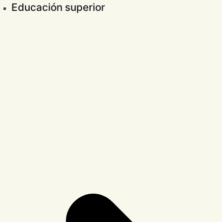
Educación superior