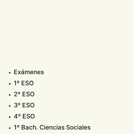
Exámenes
1º ESO
2º ESO
3º ESO
4º ESO
1º Bach. Ciencias Sociales