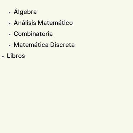
Álgebra
Análisis Matemático
Combinatoria
Matemática Discreta
Libros