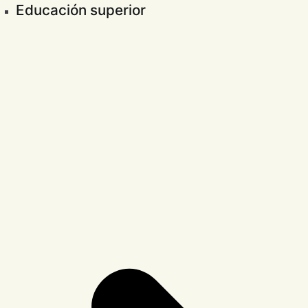
Educación superior