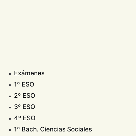
Exámenes
1º ESO
2º ESO
3º ESO
4º ESO
1º Bach. Ciencias Sociales