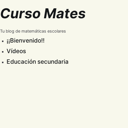
Saltar
Curso Mates
al
contenido
Tu blog de matemáticas escolares
¡¡Bienvenido!!
Vídeos
Educación secundaria