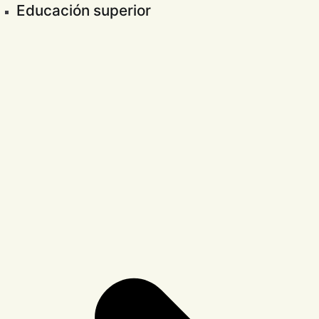
Educación superior