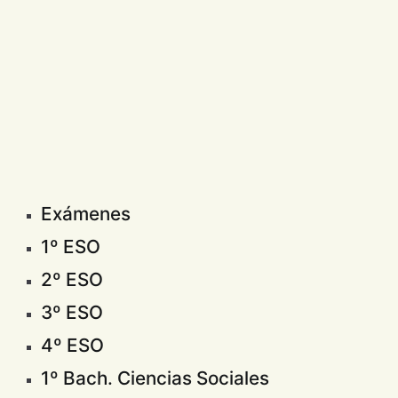
Exámenes
1º ESO
2º ESO
3º ESO
4º ESO
1º Bach. Ciencias Sociales